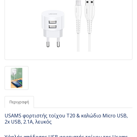
Περιγραφή
USAMS φορτιστής τοίχου T20 & καλώδιο Micro USB,
2x USB, 2.1A, λευκός
Υψηλής απόδοσης USB φορτιστής τοίχου της Usams,